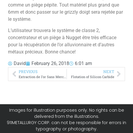
comme un piège pépite. Tout matériel plus grand que
6mm et donc passer sur le grizzly doigt sera rejetée par
le système.
L’utilisateur trouvera le système de classe 2,
concentrateur et un piège à Nugget être très efficace
pour la récupération de l’or alluvionnaire et d’autres
métaux précieux. Bonne chance!
David
February 26, 2018
6:01 am
PREVIOUS
NEXT
Extraction de l’or Sans Mercure
Flotation of Silicon Carbide
Images for illustration purposes only. No rights can be
delivered from the illustrations.
911METALLURGY CORP. can not be responsible for errors in
typography or photography.